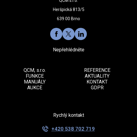
QCM s.r.o.
Heršpická 813/5
639 00 Brno
Nepřehlédněte
QCM, s.r.o.
REFERENCE
FUNKCE
AKTUALITY
MANUÁLY
KONTAKT
AUKCE
GDPR
Rychlý kontakt
+420 538 702 719