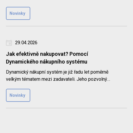
nenechte si ujít naši sér..
Novinky
29. 04. 2026
Jak efektivně nakupovat? Pomocí
Dynamického nákupního systému
Dynamický nákupní systém je již řadu let poměrně
velkým tématem mezi zadavateli. Jeho pozvolný
nástup přinesl do světa z..
Novinky