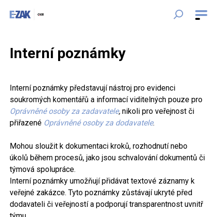
Interní poznámky
Interní poznámky představují nástroj pro evidenci
soukromých komentářů a informací viditelných pouze pro
Oprávněné osoby za zadavatele
,
nikoli pro veřejnost či
přiřazené
Oprávněné osoby za dodavatele
.
Mohou sloužit k dokumentaci kroků, rozhodnutí nebo
úkolů během procesů, jako jsou schvalování dokumentů či
týmová spolupráce.
Interní poznámky umožňují přidávat textové záznamy k
veřejné zakázce. Tyto poznámky zůstávají ukryté před
dodavateli či veřejností a podporují transparentnost uvnitř
týmu.